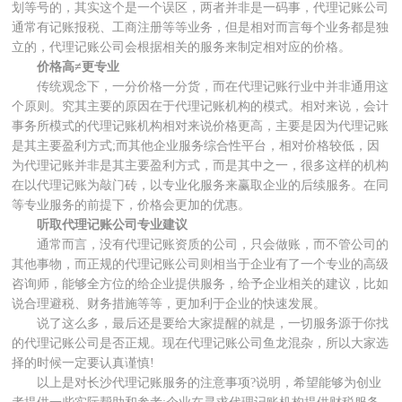
划等号的，其实这个是一个误区，两者并非是一码事，代理记账公司
通常有记账报税、工商注册等等业务，但是相对而言每个业务都是独
立的，代理记账公司会根据相关的服务来制定相对应的价格。
价格高
≠更专业
传统观念下，一分价格一分货，而在代理记账行业中并非通用这
个原则。究其主要的原因在于代理记账机构的模式。相对来说，会计
事务所模式的代理记账机构相对来说价格更高，主要是因为代理记账
是其主要盈利方式
;而其他企业服务综合性平台，相对价格较低，因
为代理记账并非是其主要盈利方式，而是其中之一，很多这样的机构
在以代理记账为敲门砖，以专业化服务来赢取企业的后续服务。在同
等专业服务的前提下，价格会更加的优惠。
听取代理记账公司专业建议
通常而言，没有代理记账资质的公司，只会做账，而不管公司的
其他事物，而正规的代理记账公司则相当于企业有了一个专业的高级
咨询师，能够全方位的给企业提供服务，给予企业相关的建议，比如
说合理避税、财务措施等等，更加利于企业的快速发展。
说了这么多，最后还是要给大家提醒的就是，一切服务源于你找
的代理记账公司是否正规。现在代理记账公司鱼龙混杂，所以大家选
择的时候一定要认真谨慎
!
以上是对长沙代理记账服务的注意事项
?说明，希望能够为创业