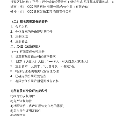
行政区划名称 + 字号 + 行业或者经营特点 + 组织形式 四项基本要素构成。如
湖南（省） XXX 网络科技 有限公司/合伙企业（有限合伙）
长沙（市） XXX 建筑装饰工程 有限责任公司
（二）核名需要准备的资料
1、公司名称
2、全体股东的身份证明复印件
3、注册区域
4、注册资金
二、办理《营业执照》
（一）有限责任公司注册
1、设立有限责任公司的基本要求
1、 股东（认缴人）人数：1—49人（可为自然人或法人）
2、注册资本：无要求，1元也可以，不超过5亿
3、特殊行业遵照相关行业管理办理
4、已确定的公司经营场所
2、有限责任公司注册需要准备资料
1)所有股东身份证的复印件
2)租房协议复印件
3)房产证复印件
4)社区证明（房产证用途为住宅的需要）
5)房东身份证明复印件
6)经营范围