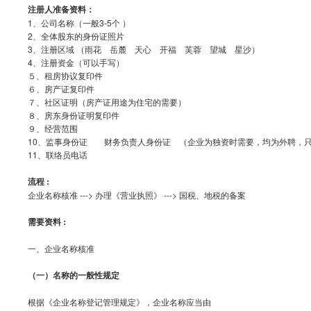
注册人准备资料：
1、公司名称（一般3-5个 ）
2、全体股东的身份证照片
3、注册区域 （雨花 岳麓 天心 开福 芙蓉 望城 星沙）
4、注册资金（可以手写）
５、租房协议复印件
６、房产证复印件
７、社区证明（房产证用途为住宅的需要）
８、房东身份证明复印件
９、经营范围
10
、监事身份证 财务负责人身份证 （企业为独资时需要，均为外聘，只
11
、联络员电话
流程 :
企业名称核准 ---> 办理《营业执照》 ---> 国税、地税的备案
需要资料 :
一、企业名称核准
（一）名称的一般性规定
根据《企业名称登记管理规定》，企业名称应当由